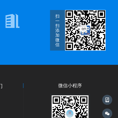
扫
一
扫
添
加
微
信
码
们
微信公众号
微信小程序
手机二维