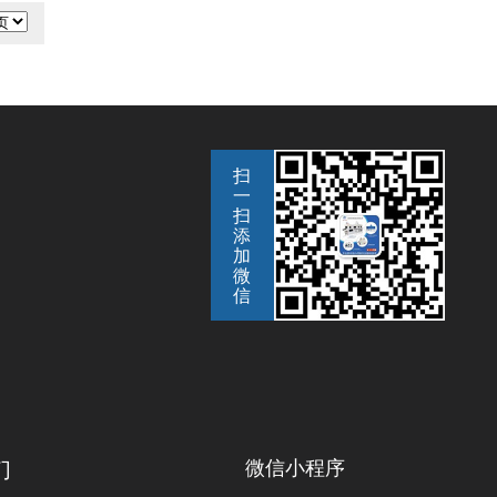
扫
一
扫
添
加
微
信
码
们
微信公众号
微信小程序
手机二维