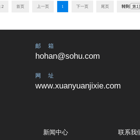
:2
首页
上一页
1
下一页
尾页
转到
邮 箱
hohan@sohu.com
网 址
www.xuanyuanjixie.com
新闻中心
微信小程序
手机二维
联系我